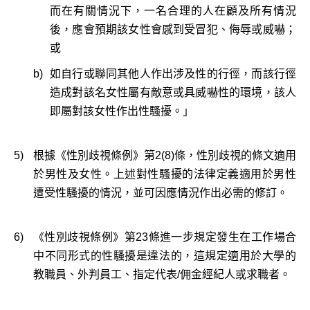
而在有關情況下，一名合理的人在顧及所有情況
後，應會預期該女性會感到受冒犯、侮辱或威嚇；
或
b)
如自行或聯同其他人作出涉及性的行徑，而該行徑
造成對該名女性屬有敵意或具威嚇性的環境，該人
即屬對該女性作出性騷擾。」
5)
根據《性別歧視條例》第2(8)條，性別歧視的條文適用
於男性及女性。上述對性騷擾的法律定義適用於男性
遭受性騷擾的情況，並可因應情況作出必需的修訂。
6)
《性別歧視條例》第23條進一步規定發生在工作場合
中不同形式的性騷擾是違法的，這規定適用於大學的
教職員、外判員工、指定代表/佣金經紀人或求職者。