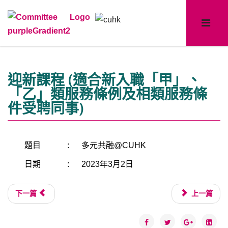
迎新課程 (適合新入職「甲」、
「乙」類服務條例及相類服務條
件受聘同事)
題目
:
多元共融@CUHK
日期
:
2023年3月2日
下一篇
上一篇